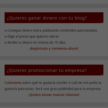
Experiencia
¿Quieres ganar dinero con tu blog?
Para que
nuestra web
funcione lo
»
Consigue dinero extra publicando contenidos patrocinados.
mejor posible
durante tu
»
Elige el precio que quieres cobrar.
visita. Si
»
Recibe tu dinero en menos de 10 días.
rechaza estas
¡Regístrate y comienza ahora!
cookies,
algunas
funcionalidades
desaparecerán
de la web.
¿Quieres promocionar tu empresa?
Marketing
Cuéntame
sobre qué te gustaría escribir o cuál de mis posts te
Al compartir tus
gustaría patrocinar. Será una gran publicidad para tu empresa.
intereses y
¡Quiero atraer nuevos clientes!
comportamiento
mientras visitas
nuestro sitio,