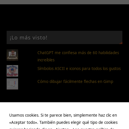
¡Lo más visto!
ChatGPT me confiesa más de 60 habilidades
increíbles
Símbolos ASCII e iconos para todos los gustos
Cómo dibujar fácilmente flechas en Gimp
Páginas
Usamos cookies. Si te parece bien, simplemente haz clic en
«Aceptar todo». También puedes elegir qué tipo de cookies
Aviso legal