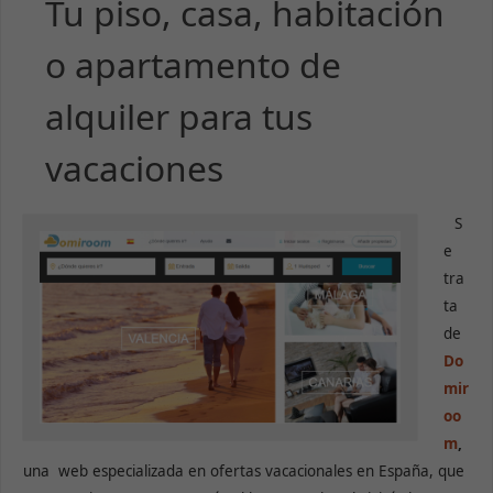
Tu piso, casa, habitación
o apartamento de
alquiler para tus
vacaciones
S
e
tra
ta
de
Do
mir
oo
m
,
una web especializada en ofertas vacacionales en España, que