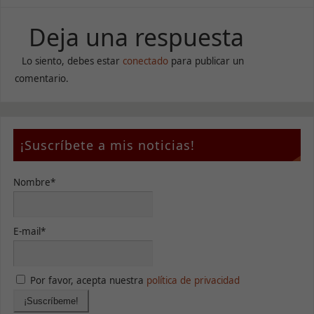
Deja una respuesta
Necesarias
Estas
cookies no
Lo siento, debes estar
conectado
para publicar un
son
comentario.
opcionales.
Son
necesarias
para que
funcione la
¡Suscríbete a mis noticias!
web.
Nombre*
Estadísticas
Para que
podamos
E-mail*
mejorar la
funcionalidad
y estructura
de la web, en
Por favor, acepta nuestra
política de privacidad
base a cómo
se usa la
web.