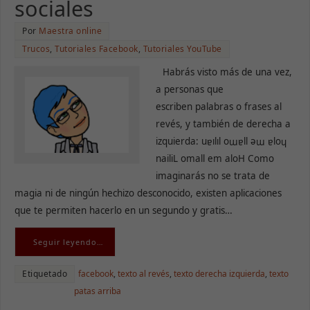
sociales
Por
Maestra online
Trucos
,
Tutoriales Facebook
,
Tutoriales YouTube
Habrás visto más de una vez,
a personas que
escriben palabras o frases al
revés, y también de derecha a
izquierda: uɐılıl oɯɐll ǝɯ ɐloɥ
nailiL omall em aloH Como
imaginarás no se trata de
magia ni de ningún hechizo desconocido, existen aplicaciones
que te permiten hacerlo en un segundo y gratis…
Seguir leyendo…
Etiquetado
facebook
,
texto al revés
,
texto derecha izquierda
,
texto
patas arriba