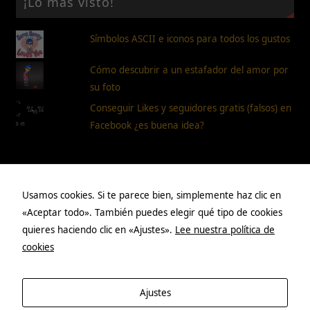
¡Lo más visto!
Símbolos ASCII e iconos para todos los gustos
Cómo descubrir a un estafador del amor por
su foto
Conseguir Likes y seguidores gratis (falsos) en
Facebook ¿es buena idea?
Páginas
Usamos cookies. Si te parece bien, simplemente haz clic en
«Aceptar todo». También puedes elegir qué tipo de cookies
Aviso legal
quieres haciendo clic en «Ajustes».
Lee nuestra política de
cookies
Política de privacidad
Políticas de cookies
Acerca de mí
Ajustes