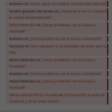
Anónimo
en
Atexto: gana una miseria cuando estés aburrido
Para que
nuestra web
Yordani gonzalez hernandes
en
¿Facebook te cerró o bloqueó
funcione lo
la cuenta temporalmente?
mejor posible
durante tu
Rafael Melendez
en
¿Tienes problemas con el acceso a
visita. Si
Facebook?
rechaza estas
cookies,
Anónimo
en
¿Tienes problemas con el acceso a Facebook?
algunas
funcionalidades
harmony
en
Cómo descubrir a un estafador del amor por su
desaparecerán
foto
de la web.
Rafael Melendez
en
¿Tienes problemas con el acceso a
Facebook?
Marketing
Anónimo
en
¿Tienes problemas con el acceso a Facebook?
Al compartir tus
intereses y
Rafael Melendez
en
¿Tienes problemas con el acceso a
comportamiento
Facebook?
mientras visitas
nuestro sitio,
María Gabriela Pérez González
en
Cómo escribir al revés en
aumentas la
Facebook y otras redes sociales
posibilidad de
ver contenido y
ofertas