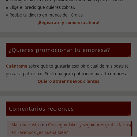
Estas
»
Elige el precio que quieres cobrar.
cookies no
son
»
Recibe tu dinero en menos de 10 días.
opcionales.
¡Regístrate y comienza ahora!
Son
necesarias
para que
funcione la
web.
¿Quieres promocionar tu empresa?
Cuéntame
sobre qué te gustaría escribir o cuál de mis posts te
Estadísticas
Para que
gustaría patrocinar. Será una gran publicidad para tu empresa.
podamos
¡Quiero atraer nuevos clientes!
mejorar la
funcionalidad
y estructura
de la web, en
base a cómo
Comentarios recientes
se usa la
web.
Mairona castro
en
Conseguir Likes y seguidores gratis (falsos)
en Facebook ¿es buena idea?
Experiencia