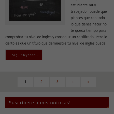
son
estudiante muy
opcionales.
Son
trabajador, puede que
necesarias
pienses que con todo
para que
lo que tienes hacer no
funcione la
web.
te queda tiempo para
comprobar tu nivel de inglés y conseguir un certificado. Pero lo
cierto es que un título que demuestre tu nivel de inglés puede…
Estadísticas
Para que
Seguir leyendo…
podamos
mejorar la
funcionalidad
y estructura
de la web, en
base a cómo
1
2
3
›
»
se usa la
web.
¡Suscríbete a mis noticias!
Experiencia
Para que
nuestra web