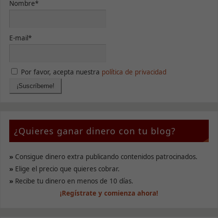
Nombre*
funcione lo
mejor posible
durante tu
visita. Si
E-mail*
rechaza estas
cookies,
algunas
funcionalidades
Por favor, acepta nuestra
política de privacidad
desaparecerán
de la web.
Marketing
Al compartir tus
¿Quieres ganar dinero con tu blog?
intereses y
comportamiento
mientras visitas
»
Consigue dinero extra publicando contenidos patrocinados.
nuestro sitio,
»
Elige el precio que quieres cobrar.
aumentas la
»
Recibe tu dinero en menos de 10 días.
posibilidad de
ver contenido y
¡Regístrate y comienza ahora!
ofertas
personalizados.