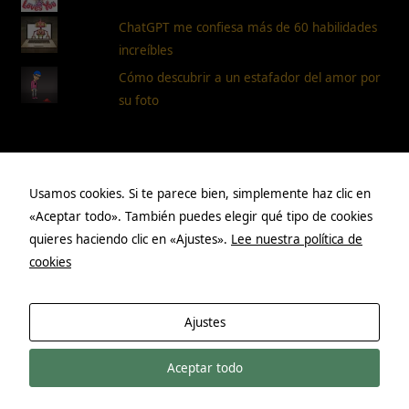
ChatGPT me confiesa más de 60 habilidades
increíbles
Cómo descubrir a un estafador del amor por
su foto
Páginas
Usamos cookies. Si te parece bien, simplemente haz clic en
«Aceptar todo». También puedes elegir qué tipo de cookies
Aviso legal
quieres haciendo clic en «Ajustes».
Lee nuestra política de
cookies
Política de privacidad
Políticas de cookies
Acerca de mí
Ajustes
Aceptar todo
Maestra online © 2011 - 2026