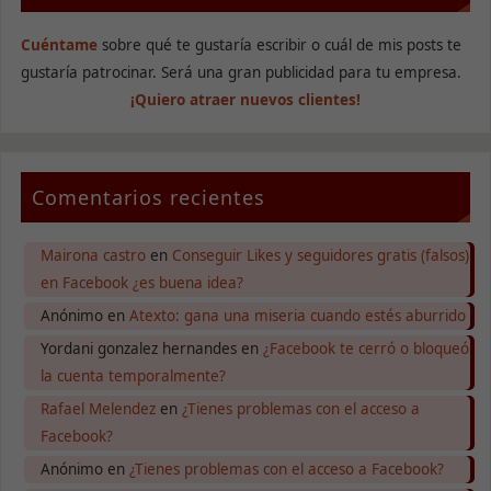
comportamiento
mientras visitas
Cuéntame
sobre qué te gustaría escribir o cuál de mis posts te
nuestro sitio,
aumentas la
gustaría patrocinar. Será una gran publicidad para tu empresa.
posibilidad de
¡Quiero atraer nuevos clientes!
ver contenido y
ofertas
personalizados.
Comentarios recientes
Mairona castro
en
Conseguir Likes y seguidores gratis (falsos)
en Facebook ¿es buena idea?
Anónimo
en
Atexto: gana una miseria cuando estés aburrido
Yordani gonzalez hernandes
en
¿Facebook te cerró o bloqueó
la cuenta temporalmente?
Rafael Melendez
en
¿Tienes problemas con el acceso a
Facebook?
Anónimo
en
¿Tienes problemas con el acceso a Facebook?