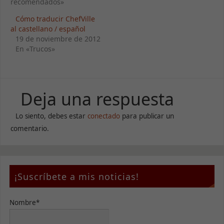
recomendados»
Cómo traducir ChefVille
al castellano / español
19 de noviembre de 2012
En «Trucos»
Necesarias
Estas
cookies no
son
opcionales.
Deja una respuesta
Son
necesarias
Lo siento, debes estar
conectado
para publicar un
para que
funcione la
comentario.
web.
Estadísticas
¡Suscríbete a mis noticias!
Para que
podamos
mejorar la
Nombre*
funcionalidad
y estructura
de la web, en