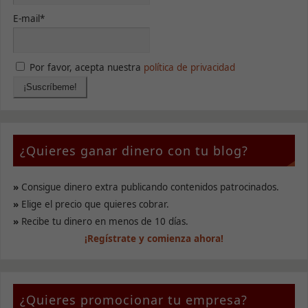
base a cómo
E-mail*
se usa la
web.
Por favor, acepta nuestra
política de privacidad
Experiencia
Para que
nuestra web
funcione lo
mejor posible
durante tu
¿Quieres ganar dinero con tu blog?
visita. Si
rechaza estas
cookies,
»
Consigue dinero extra publicando contenidos patrocinados.
algunas
»
Elige el precio que quieres cobrar.
funcionalidades
desaparecerán
»
Recibe tu dinero en menos de 10 días.
de la web.
¡Regístrate y comienza ahora!
Marketing
Al compartir tus
¿Quieres promocionar tu empresa?
intereses y