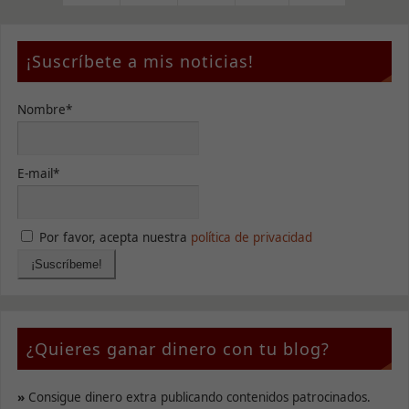
comportamiento
mientras visitas
nuestro sitio,
aumentas la
¡Suscríbete a mis noticias!
posibilidad de
ver contenido y
ofertas
Nombre*
personalizados.
E-mail*
Por favor, acepta nuestra
política de privacidad
¿Quieres ganar dinero con tu blog?
»
Consigue dinero extra publicando contenidos patrocinados.