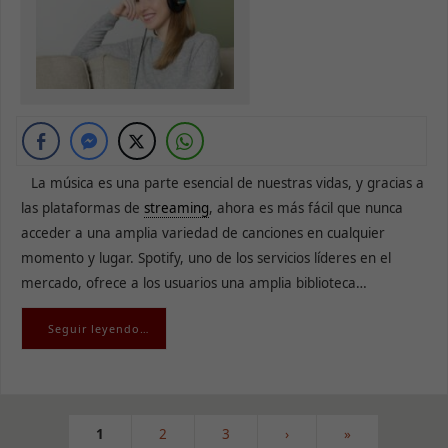
base a cómo
se usa la
web.
Experiencia
Para que
nuestra web
funcione lo
La música es una parte esencial de nuestras vidas, y gracias a
mejor posible
durante tu
las plataformas de
streaming
, ahora es más fácil que nunca
visita. Si
acceder a una amplia variedad de canciones en cualquier
rechaza estas
momento y lugar. Spotify, uno de los servicios líderes en el
cookies,
algunas
mercado, ofrece a los usuarios una amplia biblioteca…
funcionalidades
desaparecerán
Seguir leyendo…
de la web.
Marketing
Al compartir tus
1
2
3
›
»
intereses y