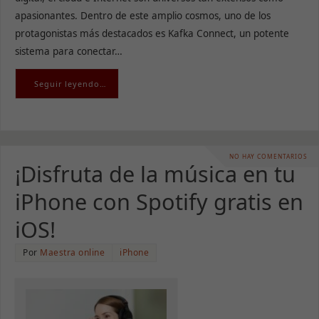
apasionantes. Dentro de este amplio cosmos, uno de los
protagonistas más destacados es Kafka Connect, un potente
sistema para conectar…
Necesarias
Seguir leyendo…
Estas
cookies no
son
opcionales.
Son
necesarias
NO HAY COMENTARIOS
¡Disfruta de la música en tu
para que
funcione la
web.
iPhone con Spotify gratis en
iOS!
Estadísticas
Para que
Por
Maestra online
iPhone
podamos
mejorar la
funcionalidad
y estructura
de la web, en