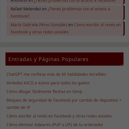
Anónimo
en
¿Tienes problemas con el acceso a Facebook?
Rafael Melendez
en
¿Tienes problemas con el acceso a
Facebook?
Necesarias
Estas
María Gabriela Pérez González
en
Cómo escribir al revés en
cookies no
Facebook y otras redes sociales
son
opcionales.
Son
necesarias
para que
Entradas y Páginas Populares
funcione la
web.
ChatGPT me confiesa más de 60 habilidades increíbles
Símbolos ASCII e iconos para todos los gustos
Estadísticas
Para que
Cómo dibujar fácilmente flechas en Gimp
podamos
mejorar la
Bloqueo de seguridad de Facebook por cambio de dispositivo +
funcionalidad
cambio de IP
y estructura
de la web, en
Cómo escribir al revés en Facebook y otras redes sociales
base a cómo
Cómo eliminar Adwares (PUP o LPI) de tu ordenador
se usa la