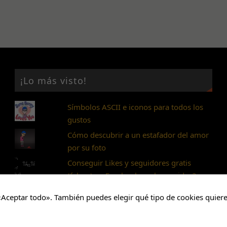
Para que
podamos
mejorar la
funcionalidad
y estructura
de la web,
en base a
cómo se usa
¡Lo más visto!
la web.
Símbolos ASCII e iconos para todos los
Experiencia
gustos
Para que
Cómo descubrir a un estafador del amor
nuestra web
por su foto
funcione lo
mejor posible
Conseguir Likes y seguidores gratis
durante tu
(falsos) en Facebook ¿es buena idea?
visita. Si
rechaza estas
«Aceptar todo». También puedes elegir qué tipo de cookies quiere
cookies,
algunas
funcionalidades