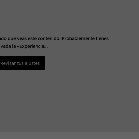
ndo que veas este contenido. Probablemente tienes
ndo que veas este contenido. Probablemente tienes
ivada la «Experiencia».
ivada la «Experiencia».
Revisar tus ajustes
Revisar tus ajustes