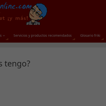
s
Servicios y productos recomendados
Glosario friki
s tengo?