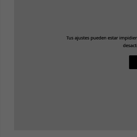
Tus ajustes pueden estar impidie
Tus ajustes pueden estar impidie
desact
desact