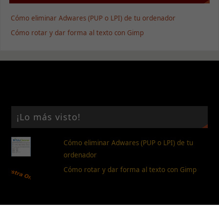
web.
Cómo eliminar Adwares (PUP o LPI) de tu ordenador
Cómo rotar y dar forma al texto con Gimp
Estadísticas
Para que
podamos
mejorar la
funcionalidad
y estructura
de la web, en
base a cómo
se usa la
¡Lo más visto!
web.
Cómo eliminar Adwares (PUP o LPI) de tu
Experiencia
ordenador
Para que
Cómo rotar y dar forma al texto con Gimp
nuestra web
funcione lo
mejor posible
durante tu
visita. Si
rechaza estas