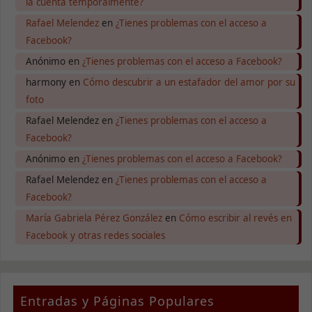
la cuenta temporalmente?
Rafael Melendez
en
¿Tienes problemas con el acceso a
Facebook?
Anónimo
en
¿Tienes problemas con el acceso a Facebook?
harmony
en
Cómo descubrir a un estafador del amor por su
foto
Rafael Melendez
en
¿Tienes problemas con el acceso a
Facebook?
Anónimo
en
¿Tienes problemas con el acceso a Facebook?
Rafael Melendez
en
¿Tienes problemas con el acceso a
Facebook?
Necesarias
María Gabriela Pérez González
en
Cómo escribir al revés en
Estas
Facebook y otras redes sociales
cookies no
son
opcionales.
Son
necesarias
Entradas y Páginas Populares
para que
funcione la