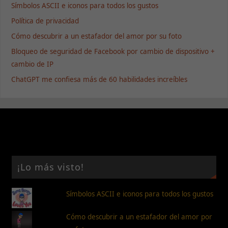
Símbolos ASCII e iconos para todos los gustos
Son
necesarias
Política de privacidad
para que
Cómo descubrir a un estafador del amor por su foto
funcione la
web.
Bloqueo de seguridad de Facebook por cambio de dispositivo +
cambio de IP
Estadísticas
ChatGPT me confiesa más de 60 habilidades increíbles
Para que
podamos
mejorar la
funcionalidad
y estructura
de la web, en
base a cómo
se usa la
web.
¡Lo más visto!
Símbolos ASCII e iconos para todos los gustos
Experiencia
Para que
nuestra web
Cómo descubrir a un estafador del amor por
funcione lo