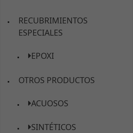
RECUBRIMIENTOS
ESPECIALES
EPOXI
Necesarias
Estas
OTROS PRODUCTOS
cookies no
son
opcionales.
Son
ACUOSOS
necesarias
para que
funcione la
web.
SINTÉTICOS