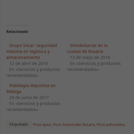
Estadísticas
Para que
podamos
mejorar la
funcionalidad
y estructura
Relacionado
de la web, en
base a cómo
Grupo Silcar: seguridad
Inmobiliarias en la
se usa la
máxima en logística y
ciudad de Rosario
web.
almacenamiento
13 de mayo de 2016
12 de abril de 2016
En «Servicios y productos
En «Servicios y productos
recomendados»
Experiencia
recomendados»
Para que
nuestra web
Podología deportiva en
funcione lo
Málaga
mejor posible
24 de junio de 2017
durante tu
En «Servicios y productos
visita. Si
recomendados»
rechaza estas
cookies,
algunas
Etiquetado
Pisos epoxi
,
Pisos Industriales Rosario
,
Pisos poliuretano
.
funcionalidades
desaparecerán