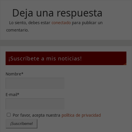
de la web.
Deja una respuesta
Marketing
Lo siento, debes estar
conectado
para publicar un
Al compartir tus
comentario.
intereses y
comportamiento
mientras visitas
nuestro sitio,
aumentas la
¡Suscríbete a mis noticias!
posibilidad de
ver contenido y
ofertas
Nombre*
personalizados.
E-mail*
Por favor, acepta nuestra
política de privacidad