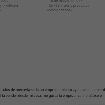
e 2017
10 de marzo de 2017
 y productos
En «Servicios y productos
»
recomendados»
Necesarias
Estas
cookies no
son
opcionales.
Son
necesarias
para que
tículos de merceria seria un emprendimiento ..ya que en un par 
funcione la
web.
ía vender desde mi casa..me gustaría empezar con lo básico e ir