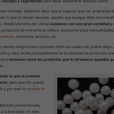
s
consejos y sugerencias
para llevar adelante el ansiado sueño.
mer mensaje, debemos decir que el negocio que Ud. emprenda 
do lo que el cliente necesita, aquello que busque debe encontrarlo
o, desde Mercería del Litoral
contamos con una gran variedad y 
 productos de mercería se refiere: accesorios para manualidades
roderies
, botonería, lencería, etc.
, hemos diagramado opciones entre las cuales Ud. podrá elegir 
ción y otra reside principalmente en la cantidad de productos qu
empre
incluimos entre los productos que le ofrecemos aquellos q
as.
todo es que la primera
ente
, para que Ud. pueda
ido y por qué no
ampliar el
atención personalizada,
 a la brevedad. En este