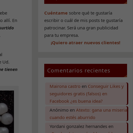
Cuéntame
sobre qué te gustaría
debe
escribir o cuál de mis posts te gustaría
 allí. En
patrocinar. Será una gran publicidad
surtido
para tu empresa.
,
¡Quiero atraer nuevos clientes!
al
e Ud.
ue tienen
Comentarios recientes
Mairona castro
en
Conseguir Likes y
seguidores gratis (falsos) en
Facebook ¿es buena idea?
Anónimo
en
Atexto: gana una miseria
cuando estés aburrido
Yordani gonzalez hernandes
en