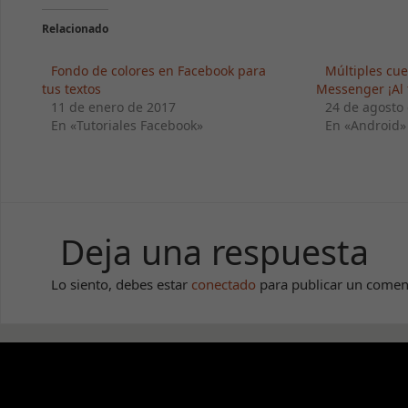
Relacionado
Fondo de colores en Facebook para
Múltiples cu
tus textos
Messenger ¡Al f
11 de enero de 2017
24 de agosto
En «Tutoriales Facebook»
En «Android»
Deja una respuesta
Lo siento, debes estar
conectado
para publicar un comen