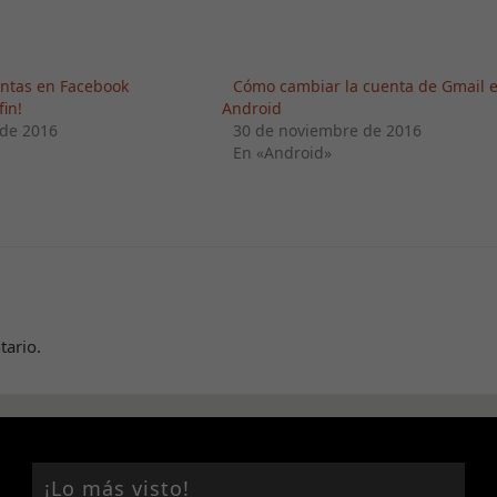
para que
funcione la
web.
entas en Facebook
Cómo cambiar la cuenta de Gmail 
in!
Android
 de 2016
30 de noviembre de 2016
Estadísticas
En «Android»
Para que
podamos
mejorar la
funcionalidad
y estructura
de la web,
en base a
cómo se usa
la web.
tario.
Experiencia
Para que
nuestra web
funcione lo
¡Lo más visto!