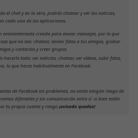
o el chat y en la otra, podrás chatear y ver las noticias,
on cada una de las aplicaciones.
n eminentemente creada para enviar mensajes, por lo que
cosa que no sea: chatear, enviar fotos a tus amigos, grabar
migos y contactos y crear grupos.
hacerlo todo: ver noticias, chatear, ver vídeos, subir fotos,
iva, lo que haces habitualmente en Facebook.
uentas de Facebook sin problemas, no existe ningún riesgo de
amas diferentes y sin comunicación entre sí -si bien están
Necesarias
Estas
por tu propia cuenta y riesgo
¡avisado quedas!
cookies no
son
opcionales.
Son
necesarias