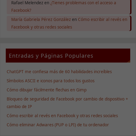
Rafael Melendez
en
¿Tienes problemas con el acceso a
Facebook?
Experiencia
María Gabriela Pérez González
en
Cómo escribir al revés en
Para que
Facebook y otras redes sociales
nuestra web
funcione lo
mejor posible
durante tu
visita. Si
Entradas y Páginas Populares
rechaza estas
cookies,
algunas
ChatGPT me confiesa más de 60 habilidades increíbles
funcionalidades
desaparecerán
Símbolos ASCII e iconos para todos los gustos
de la web.
Cómo dibujar fácilmente flechas en Gimp
Bloqueo de seguridad de Facebook por cambio de dispositivo +
Marketing
cambio de IP
Al compartir tus
intereses y
Cómo escribir al revés en Facebook y otras redes sociales
comportamiento
Cómo eliminar Adwares (PUP o LPI) de tu ordenador
mientras visitas
nuestro sitio,