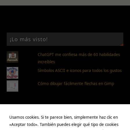
aumentas la
posibilidad de
ver contenido y
ofertas
personalizados.
¡Lo más visto!
ChatGPT me confiesa más de 60 habilidades
increíbles
Símbolos ASCII e iconos para todos los gustos
Cómo dibujar fácilmente flechas en Gimp
Páginas
Usamos cookies. Si te parece bien, simplemente haz clic en
«Aceptar todo». También puedes elegir qué tipo de cookies