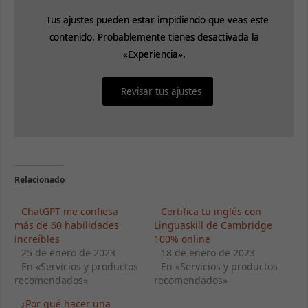
Tus ajustes pueden estar impidiendo que veas este
Tus ajustes pueden estar impidiendo que veas este
contenido. Probablemente tienes desactivada la
contenido. Probablemente tienes desactivada la
«Experiencia».
«Experiencia».
Revisar tus ajustes
Revisar tus ajustes
Relacionado
ChatGPT me confiesa
Certifica tu inglés con
más de 60 habilidades
Linguaskill de Cambridge
increíbles
100% online
25 de enero de 2023
18 de enero de 2023
En «Servicios y productos
En «Servicios y productos
recomendados»
recomendados»
¿Por qué hacer una