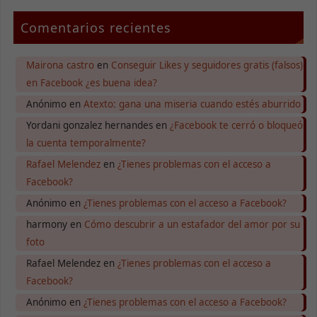
Comentarios recientes
Necesarias
Estas
cookies no
Mairona castro
en
Conseguir Likes y seguidores gratis (falsos)
son
en Facebook ¿es buena idea?
opcionales.
Son
Anónimo
en
Atexto: gana una miseria cuando estés aburrido
necesarias
para que
Yordani gonzalez hernandes
en
¿Facebook te cerró o bloqueó
funcione la
la cuenta temporalmente?
web.
Rafael Melendez
en
¿Tienes problemas con el acceso a
Facebook?
Estadísticas
Anónimo
en
¿Tienes problemas con el acceso a Facebook?
Para que
podamos
harmony
en
Cómo descubrir a un estafador del amor por su
mejorar la
foto
funcionalidad
y estructura
Rafael Melendez
en
¿Tienes problemas con el acceso a
de la web, en
Facebook?
base a cómo
se usa la
Anónimo
en
¿Tienes problemas con el acceso a Facebook?
web.