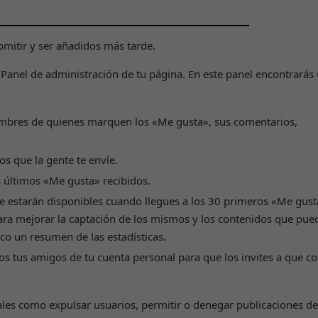
omitir y ser añadidos más tarde.
l Panel de administración de tu página. En este panel encontrarás
mbres de quienes marquen los «Me gusta», sus comentarios,
Necesarias
Estas
cookies no
s que la gente te envíe.
son
 últimos «Me gusta» recibidos.
opcionales.
Son
e estarán disponibles cuando llegues a los 30 primeros «Me gust
necesarias
para mejorar la captación de los mismos y los contenidos que pue
para que
ico un resumen de las estadísticas.
funcione la
web.
s tus amigos de tu cuenta personal para que los invites a que c
Estadísticas
ales como expulsar usuarios, permitir o denegar publicaciones de
Para que