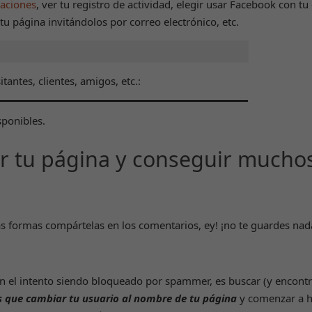
caciones
, ver tu registro de actividad, elegir usar Facebook con tu
podamos
tu página invitándolos por correo electrónico, etc.
mejorar la
funcionalidad
y estructura
de la web,
tantes, clientes, amigos, etc.:
en base a
cómo se usa
la web.
sponibles.
r tu página y conseguir mucho
Experiencia
Para que
nuestra web
funcione lo
mejor posible
tras formas compártelas en los comentarios, ey! ¡no te guardes na
durante tu
visita. Si
rechaza estas
cookies,
 el intento siendo bloqueado por spammer, es buscar (y encontr
algunas
funcionalidades
s que cambiar tu usuario al nombre de tu página
y comenzar a h
desaparecerán