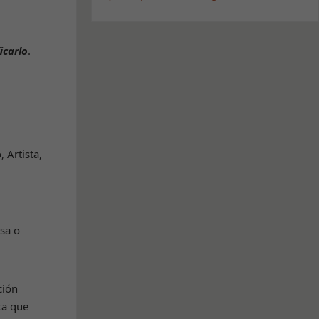
icarlo
.
 Artista,
usa o
ción
ta que