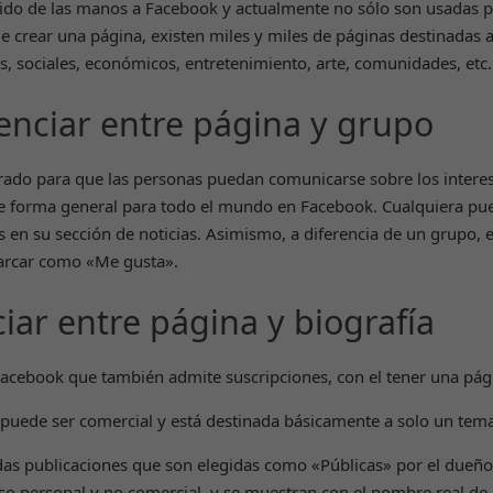
a ido de las manos a Facebook y actualmente no sólo son usadas p
 crear una página, existen miles y miles de páginas destinadas 
s, sociales, económicos, entretenimiento, arte, comunidades, etc.
enciar entre página y grupo
rrado para que las personas puedan comunicarse sobre los intere
 de forma general para todo el mundo en Facebook. Cualquiera pu
es en su sección de noticias. Asimismo, a diferencia de un grupo, 
arcar como «Me gusta».
iar entre página y biografía
acebook que también admite suscripciones, con el tener una pág
 puede ser comercial y está destinada básicamente a solo un tema
adas publicaciones que son elegidas como «Públicas» por el dueño
 uso personal y no comercial, y se muestran con el nombre real de