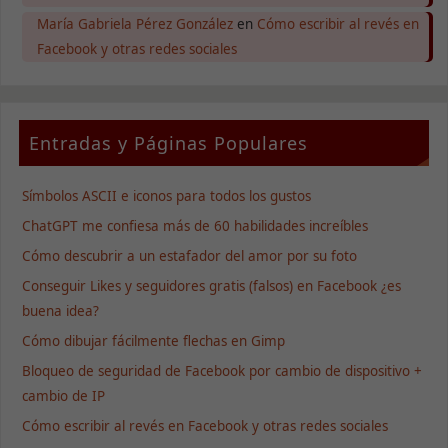
María Gabriela Pérez González
en
Cómo escribir al revés en
Facebook y otras redes sociales
Necesarias
Estas
cookies no
son
opcionales.
Entradas y Páginas Populares
Son
necesarias
para que
Símbolos ASCII e iconos para todos los gustos
funcione la
web.
ChatGPT me confiesa más de 60 habilidades increíbles
Cómo descubrir a un estafador del amor por su foto
Conseguir Likes y seguidores gratis (falsos) en Facebook ¿es
Estadísticas
Para que
buena idea?
podamos
Cómo dibujar fácilmente flechas en Gimp
mejorar la
funcionalidad
Bloqueo de seguridad de Facebook por cambio de dispositivo +
y estructura
cambio de IP
de la web, en
base a cómo
Cómo escribir al revés en Facebook y otras redes sociales
se usa la