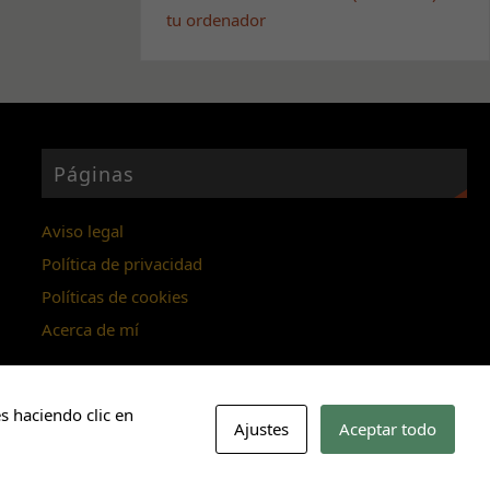
tu ordenador
Páginas
Aviso legal
Política de privacidad
Políticas de cookies
Acerca de mí
s haciendo clic en
Ajustes
Aceptar todo