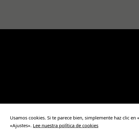
Usamos cookies. Si te parece bien, simplemente haz clic en 
«Ajustes».
Lee nuestra política de cookies
Maestra online © 2011 - 2026