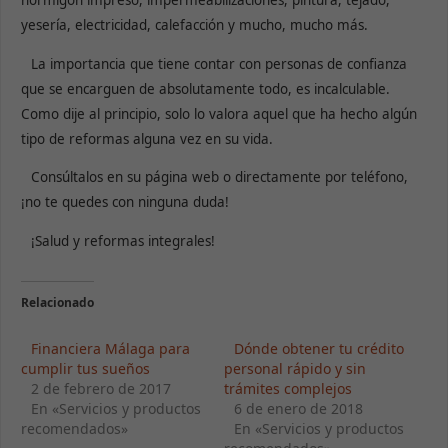
hormigón impreso, impermeabilizaciones, pintura, tejado,
yesería, electricidad, calefacción y mucho, mucho más.
La importancia que tiene contar con personas de confianza
que se encarguen de absolutamente todo, es incalculable.
Como dije al principio, solo lo valora aquel que ha hecho algún
tipo de reformas alguna vez en su vida.
Consúltalos en su página web o directamente por teléfono,
¡no te quedes con ninguna duda!
¡Salud y reformas integrales!
Relacionado
Financiera Málaga para
Dónde obtener tu crédito
cumplir tus sueños
personal rápido y sin
Necesarias
2 de febrero de 2017
trámites complejos
Estas
cookies no
En «Servicios y productos
6 de enero de 2018
son
recomendados»
En «Servicios y productos
opcionales.