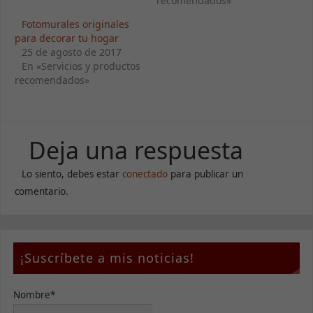
recomendados»
Son
necesarias
Fotomurales originales
para que
para decorar tu hogar
funcione la
25 de agosto de 2017
web.
En «Servicios y productos
recomendados»
Estadísticas
Para que
podamos
Deja una respuesta
mejorar la
funcionalidad
y estructura
Lo siento, debes estar
conectado
para publicar un
de la web, en
comentario.
base a cómo
se usa la
web.
¡Suscríbete a mis noticias!
Experiencia
Para que
nuestra web
Nombre*
funcione lo