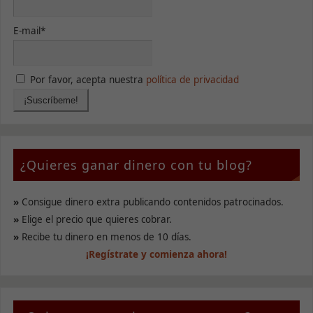
mejor posible
durante tu
visita. Si
E-mail*
rechaza estas
cookies,
algunas
funcionalidades
Por favor, acepta nuestra
política de privacidad
desaparecerán
de la web.
Marketing
¿Quieres ganar dinero con tu blog?
Al compartir tus
intereses y
comportamiento
mientras visitas
»
Consigue dinero extra publicando contenidos patrocinados.
nuestro sitio,
»
Elige el precio que quieres cobrar.
aumentas la
»
Recibe tu dinero en menos de 10 días.
posibilidad de
ver contenido y
¡Regístrate y comienza ahora!
ofertas
personalizados.