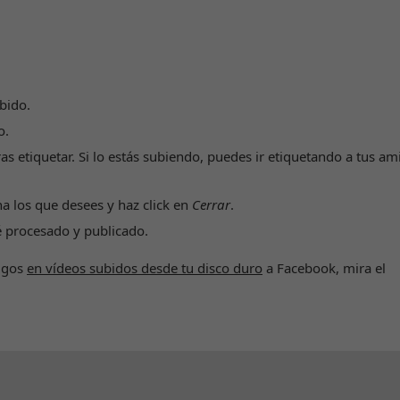
bido.
o.
s etiquetar. Si lo estás subiendo, puedes ir etiquetando a tus am
na los que desees y haz click en
Cerrar
.
é procesado y publicado.
migos
en vídeos subidos desde tu disco duro
a Facebook, mira el