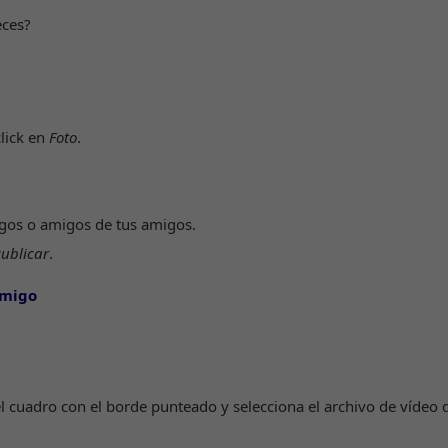
eces?
click en
Foto
.
igos o amigos de tus amigos.
ublicar
.
amigo
el cuadro con el borde punteado y selecciona el archivo de vídeo 