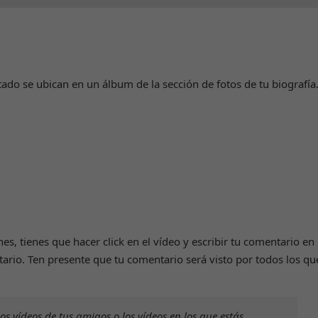
podamos
mejorar la
funcionalidad
y estructura
de la web,
en base a
tado se ubican en un álbum de la sección de fotos de tu biografía
cómo se usa
la web.
Experiencia
Para que
nuestra web
funcione lo
mejor posible
durante tu
, tienes que hacer click en el vídeo y escribir tu comentario en 
visita. Si
ario. Ten presente que tu comentario será visto por todos los qu
rechaza estas
cookies,
algunas
funcionalidades
os vídeos de tus amigos o los vídeos en los que estás
desaparecerán