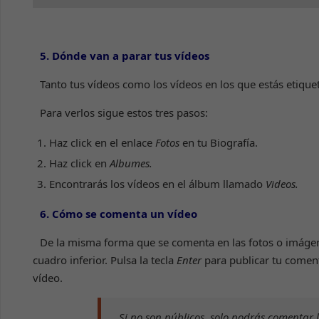
5. Dónde van a parar tus
vídeos
Tanto tus vídeos como los vídeos en los que estás etique
Para verlos sigue estos tres pasos:
Haz click en el enlace
Fotos
en tu Biografía.
Haz click en
Albumes.
Encontrarás los vídeos en el álbum llamado
Videos.
6. Cómo se comenta un vídeo
De la misma forma que se comenta en las fotos o imágenes
cuadro inferior. Pulsa la tecla
Enter
para publicar tu coment
vídeo.
Si no son públicos, solo podrás comentar l