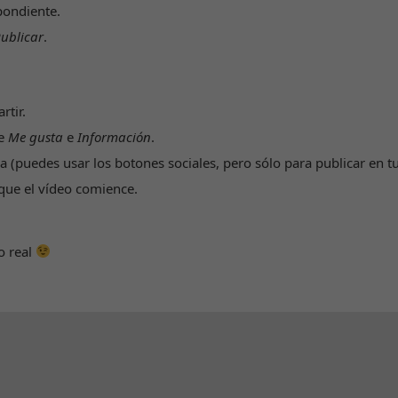
pondiente.
ublicar
.
rtir.
de
Me gusta
e
Información
.
a (puedes usar los botones sociales, pero sólo para publicar en t
que el vídeo comience.
o real