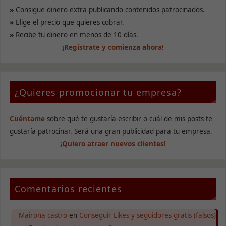
cookies no
»
Consigue dinero extra publicando contenidos patrocinados.
son
»
Elige el precio que quieres cobrar.
opcionales.
Son
»
Recibe tu dinero en menos de 10 días.
necesarias
¡Regístrate y comienza ahora!
para que
funcione la
web.
¿Quieres promocionar tu empresa?
Estadísticas
Para que
Cuéntame
sobre qué te gustaría escribir o cuál de mis posts te
podamos
mejorar la
gustaría patrocinar. Será una gran publicidad para tu empresa.
funcionalidad
¡Quiero atraer nuevos clientes!
y estructura
de la web, en
base a cómo
se usa la
web.
Comentarios recientes
Mairona castro
en
Conseguir Likes y seguidores gratis (falsos)
Experiencia