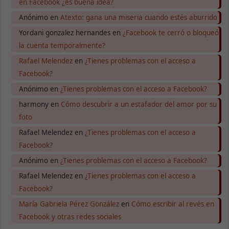
Para que
en Facebook ¿es buena idea?
nuestra web
Anónimo
en
Atexto: gana una miseria cuando estés aburrido
funcione lo
mejor posible
Yordani gonzalez hernandes
en
¿Facebook te cerró o bloqueó
durante tu
la cuenta temporalmente?
visita. Si
rechaza estas
Rafael Melendez
en
¿Tienes problemas con el acceso a
cookies,
Facebook?
algunas
funcionalidades
Anónimo
en
¿Tienes problemas con el acceso a Facebook?
desaparecerán
de la web.
harmony
en
Cómo descubrir a un estafador del amor por su
foto
Rafael Melendez
en
¿Tienes problemas con el acceso a
Marketing
Facebook?
Al compartir tus
intereses y
Anónimo
en
¿Tienes problemas con el acceso a Facebook?
comportamiento
mientras visitas
Rafael Melendez
en
¿Tienes problemas con el acceso a
nuestro sitio,
Facebook?
aumentas la
posibilidad de
María Gabriela Pérez González
en
Cómo escribir al revés en
ver contenido y
Facebook y otras redes sociales
ofertas
personalizados.