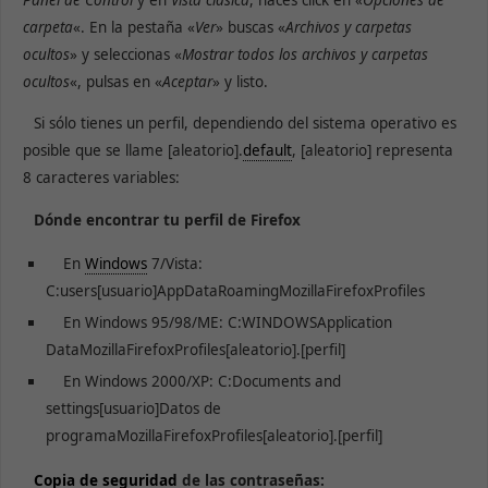
carpeta
«. En la pestaña «
Ver
» buscas «
Archivos y carpetas
ocultos
» y seleccionas «
Mostrar todos los archivos y carpetas
ocultos
«, pulsas en «
Aceptar
» y listo.
Si sólo tienes un perfil, dependiendo del sistema operativo es
posible que se llame [aleatorio].
default
, [aleatorio] representa
8 caracteres variables:
Dónde encontrar tu perfil de Firefox
En
Windows
7/Vista:
C:users[usuario]AppDataRoamingMozillaFirefoxProfiles
En Windows 95/98/ME: C:WINDOWSApplication
DataMozillaFirefoxProfiles[aleatorio].[perfil]
En Windows 2000/XP: C:Documents and
settings[usuario]Datos de
programaMozillaFirefoxProfiles[aleatorio].[perfil]
Copia de seguridad
de las contraseñas: