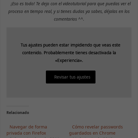
¡Eso es todo! Te dejo con el videotutorial para que puedas ver el
proceso en tiempo real, y si tienes dudas ya sabes, déjalas en los
comentarios ^^.
Tus ajustes pueden estar impidiendo que veas este
Tus ajustes pueden estar impidiendo que veas este
contenido. Probablemente tienes desactivada la
contenido. Probablemente tienes desactivada la
«Experiencia».
«Experiencia».
Revisar tus ajustes
Revisar tus ajustes
Relacionado
Navegar de forma
Cómo revelar passwords
privada con Firefox
guardados en Chrome