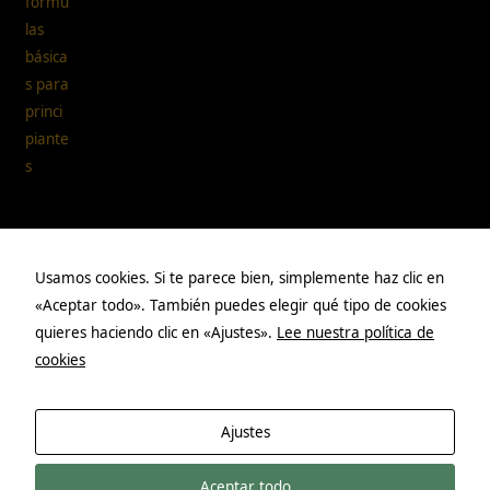
Páginas
Usamos cookies. Si te parece bien, simplemente haz clic en
«Aceptar todo». También puedes elegir qué tipo de cookies
Aviso legal
quieres haciendo clic en «Ajustes».
Lee nuestra política de
Política de privacidad
cookies
Políticas de cookies
Acerca de mí
Ajustes
Aceptar todo